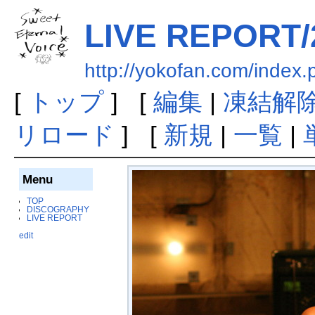
LIVE REPORT/
http://yokofan.com/in
[
トップ
] [
編集
|
凍結解
リロード
] [
新規
|
一覧
|
Menu
TOP
DISCOGRAPHY
LIVE REPORT
edit