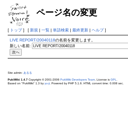
ページ名の変更
[
トップ
] [
新規
|
一覧
|
単語検索
|
最終更新
|
ヘルプ
]
LIVE REPORT/20040118
の名前を変更します。
新しい名前:
Site admin:
あるる
PukiWiki 1.4.7
Copyright © 2001-2006
PukiWiki Developers Team
. License is
GPL
.
Based on "PukiWiki" 1.3 by
yu-ji
. Powered by PHP 5.1.6. HTML convert time: 0.008 sec.