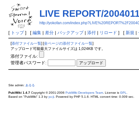
LIVE REPORT/200401
http://yokofan.com/index.php?LIVE%20REPORT%2F2004
[
トップ
] [
編集
|
差分
|
バックアップ
|
添付
|
リロード
] [
新規
|
[
添付ファイル一覧
] [
全ページの添付ファイル一覧
]
アップロード可能最大ファイルサイズは 1,024KB です。
添付ファイル:
管理者パスワード:
Site admin:
あるる
PukiWiki 1.4.7
Copyright © 2001-2006
PukiWiki Developers Team
. License is
GPL
.
Based on "PukiWiki" 1.3 by
yu-ji
. Powered by PHP 5.1.6. HTML convert time: 0.009 sec.