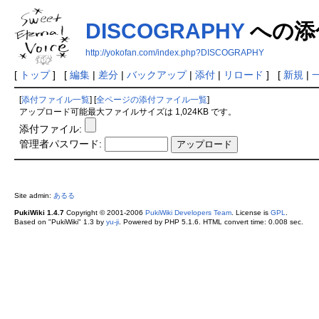
DISCOGRAPHY
への添
http://yokofan.com/index.php?DISCOGRAPHY
[
トップ
] [
編集
|
差分
|
バックアップ
|
添付
|
リロード
] [
新規
|
[
添付ファイル一覧
] [
全ページの添付ファイル一覧
]
アップロード可能最大ファイルサイズは 1,024KB です。
添付ファイル:
管理者パスワード:
Site admin:
あるる
PukiWiki 1.4.7
Copyright © 2001-2006
PukiWiki Developers Team
. License is
GPL
.
Based on "PukiWiki" 1.3 by
yu-ji
. Powered by PHP 5.1.6. HTML convert time: 0.008 sec.